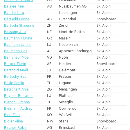
Badilatti Lorenzo
GR
Poschiavo
Ski Alpin
Balajee Itee
AG
Nussbaumen AG
Ski Alpin
Bandle Lara
Laichingen
Ski Alpin
Bärtschi Leona
AG
Hirschthal
Snowboard
Bärtschi Shaienne
ZH
Zürich
Ski Alpin
Bassang Ania
NE
Mont-de-Buttes
Ski Alpin
Baumann Flurina
GR
Masein
Ski Alpin
Baumann Janine
LU
Neuenkirch
Ski Alpin
Baumann Lias
AI
Appenzell Steinegg
Ski Alpin
Ben Shaul Noa
VD
Nyon
Ski Alpin
Berger Flurin
AR
Heiden
Snowboard
Berthold Maël
JU
Delémont
Ski Alpin
Bertschy Eva
FR
Frasses
Ski Alpin
Besic Senija
TI
Lugano
Ski Alpin
Betschart Anja
ZG
Menzingen
Ski Alpin
Beyeler Benjamin
LU
Pfaffnau
Ski Alpin
Bianchi Simona
TI
Seseglio
Ski Alpin
Bielmann Audrey
FR
Cormérod
Ski Alpin
Bieri Elias
SO
Wolfwil
Ski Alpin
Bigler Alina
NW
Stans
Snowboard
Bircher Robin
AG
Erlinsbach
Ski Alpin