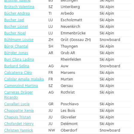
Brunner Valérie
BS
Bettingen
Ski Alpin
Brütsch Valentina
SZ
Unteriberg
Ski Alpin
Bücher Andrea
TI
Arbedo
Ski Alpin
Bucher Jael
LU
Escholzmatt
Ski Alpin
Bucher Lionel
LU
Neuenkirch
Ski Alpin
Bucher Noel
LU
Emmenbrücke
Ski Alpin
Bühlmann Louise
ZH
Grüt (Gossau ZH)
Snowboard
Bürgi Chantal
SH
Thayngen
Ski Alpin
Bürgler Jonas
AR
Grub AR
Ski Alpin
Buri Clara Ladina
Rheinfelden
Ski Alpin
Burkard Selina
AG
Auw
Snowboard
Calcaterra Cléo
FR
Marsens
Ski Alpin
Calislar Amalia malaika
FR
Murten
Ski Alpin
Camenzind Martina
SZ
Gersau
Ski Alpin
Carreras Dräger
AG
Rothrist
Ski Alpin
Ricardo
Cavallari Lucia
GR
Poschiavo
Ski Alpin
Chappatte Xenia
JU
Les Bois
Ski Alpin
Chapuis Tristan
JU
Glovelier
Ski Alpin
Chofardet Henry
JU
Delémont
Ski Alpin
Christen Yannick
NW
Oberdorf
Snowboard