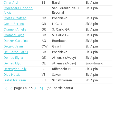
Cinar Ardil
BS
Basel
Ski Alpin
Corredera Honorio
San Lorenzo de El
Ski Alpin
Alicia
Escorial
Cortesi Matteo
GR
Poschiavo
Ski Alpin
Costa Serena
GR
Li Curt
Ski Alpin
Crameri Amelia
GR
S. Carlo GR
Ski Alpin
Crameri Layla
GR
S. Carlo GR
Ski Alpin
Danzer Carolina
AG
Rombach
Ski Alpin
Degelo Jasmin
OW
Giswil
Ski Alpin
Del Barba Patrik
GR
Poschiavo
Ski Alpin
Delrieu Elyna
GE
Athenaz (Avusy)
Ski Alpin
Delrieu Elyo
GE
Athenaz (Avusy)
Snowboard
Dettwyler Felix
BE
Rüfenacht BE
Ski Alpin
Dias Mattia
VS
Saxon
Ski Alpin
Distel Maureen
SH
Schaffhausen
Ski Alpin
page 1 sur 6
(561 participants)