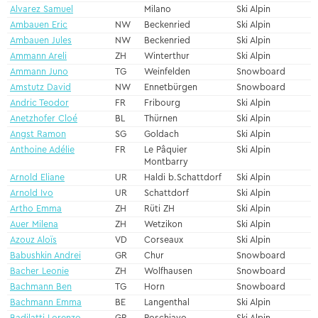
Alvarez Samuel
Milano
Ski Alpin
Ambauen Eric
NW
Beckenried
Ski Alpin
Ambauen Jules
NW
Beckenried
Ski Alpin
Ammann Areli
ZH
Winterthur
Ski Alpin
Ammann Juno
TG
Weinfelden
Snowboard
Amstutz David
NW
Ennetbürgen
Snowboard
Andric Teodor
FR
Fribourg
Ski Alpin
Anetzhofer Cloé
BL
Thürnen
Ski Alpin
Angst Ramon
SG
Goldach
Ski Alpin
Anthoine Adélie
FR
Le Pâquier
Ski Alpin
Montbarry
Arnold Eliane
UR
Haldi b.Schattdorf
Ski Alpin
Arnold Ivo
UR
Schattdorf
Ski Alpin
Artho Emma
ZH
Rüti ZH
Ski Alpin
Auer Milena
ZH
Wetzikon
Ski Alpin
Azouz Aloïs
VD
Corseaux
Ski Alpin
Babushkin Andrei
GR
Chur
Snowboard
Bacher Leonie
ZH
Wolfhausen
Snowboard
Bachmann Ben
TG
Horn
Snowboard
Bachmann Emma
BE
Langenthal
Ski Alpin