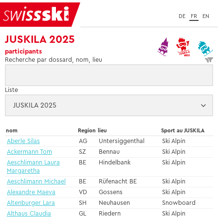
DE
FR
EN
JUSKILA 2025
participants
Recherche par dossard, nom, lieu
Liste
nom
Region
lieu
Sport au JUSKILA
Aberle Silas
AG
Untersiggenthal
Ski Alpin
Ackermann Tom
SZ
Bennau
Ski Alpin
Aeschlimann Laura
BE
Hindelbank
Ski Alpin
Margaretha
Aeschlimann Michael
BE
Rüfenacht BE
Ski Alpin
Alexandre Maeva
VD
Gossens
Ski Alpin
Altenburger Lara
SH
Neuhausen
Snowboard
Althaus Claudia
GL
Riedern
Ski Alpin