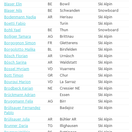
Blaser Elin
BE
Bowil
Ski Alpin
Blaser Nils
BE
Schwanden
Snowboard
Bodenmann Nadja
AR
Herisau
Ski Alpin
Boetti Fabio
Turin
Ski Alpin
Bohli Yael
BE
Thun
Snowboard
Bolliger Tamara
AG
Brittnau
Ski Alpin
Borgognon Simon
FR
Gletterens
Ski Alpin
Borgolotto Malika
BL
Birsfelden
Ski Alpin
Bösch Florian
AR
Urnäsch
Ski Alpin
Bösch Sarina
AR
Waldstatt
Ski Alpin
Bossel Myriam
VD
Vuarrens
Ski Alpin
Bott Timon
GR
Chur
Ski Alpin
Bourqui Marion
VD
La Sarraz
Ski Alpin
Brodbeck Kerian
NE
Cressier NE
Ski Alpin
Brückmann Adrian
Essen
Ski Alpin
Bruggmann Felix
AG
Birr
Ski Alpin
Brülisauer Fernandez
Badajoz
Ski Alpin
Pablo
Brülisauer Julia
AR
Bühler AR
Ski Alpin
Brunner Daria
TG
Illighausen
Ski Alpin