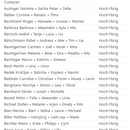
Cumaran
Auzinger Yasmine + Sacha Peter + Delia
Hoch-Ybrig
Bäbler Corinne + Renato + Timo
Hoch-Ybrig
Bachmann Roger + Manuela + Lorena + Matteo
Hoch-Ybrig
Barbosa Barbosa + Alexandre + Ayla + Mia
Hoch-Ybrig
Bärtschi André + Tanja + Luca + Lio
Hoch-Ybrig
Bätschmann Rahel + Andreas + Alex + Tim + Lia
Hoch-Ybrig
Baumgartner Carmen + Joël + Noah + Nina
Hoch-Ybrig
Baumgartner Melanie + Beat + Kira + Madita + Nils
Hoch-Ybrig
Bechtiger Marco + Kathrin + Simeon
Hoch-Ybrig
Beck Martin + Levy + Linus
Hoch-Ybrig
Bedek Kristijan + Sabrina + Kaylem + Naomi
Hoch-Ybrig
Beilstein Caroline + Christian + Fionn + Niwes + Levin
Hoch-Ybrig
Bergmans Noortje + Simon + Laia + Oliver
Hoch-Ybrig
Bernhard Olivier + Jonah + Michelle
Hoch-Ybrig
Beutel Mirko + Felix + Alexander + Livia
Hoch-Ybrig
Bichsel Stefan + Melanie + Arjen + Emely + Kim
Hoch-Ybrig
Bieri Marina + Bieri + Selina + Laura + Michael
Hoch-Ybrig
Biller Mathias + Hansjörg + Liam-Jay + Neela
Hoch-Ybrig
Birchler Remo + Erika + Philipp + Cyril
Hoch-Ybrig