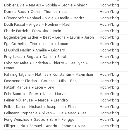
Dobler Livia + Markus + Sophia + Leonie + Simon
Hoch-Ybrig
Domnu Radu + Oana + Thomas + Lea
Hoch-Ybrig
Dübendorfer Raphael + Viola + Emelie + Moritz
Hoch-Ybrig
Dudli Pascal + Angela + Noéline + Maël
Hoch-Ybrig
Eberle Patrick + Franziska + Jonin
Hoch-Ybrig
Eggenberger Esther + Beat + Leona + Laurin + Jaron
Hoch-Ybrig
Egli Cornelia + Tino + Lennox + Louan
Hoch-Ybrig
El Guindi Nadim + Amélie + Léonard
Hoch-Ybrig
Erny Lukas + Regula + Daniel + Sarah
Hoch-Ybrig
Eyholzer Anita + Christian + Thierry + Elea Lynn +
Hoch-Ybrig
Lenny
Fahning Tatjana + Mathias + Konstantin + Maximilian
Hoch-Ybrig
Fassbender Florian + Corinna + Mila + Ben
Hoch-Ybrig
Fattah Manuela + Leon + Levi
Hoch-Ybrig
Fehr Sandra + Peter + Aline + Marvin
Hoch-Ybrig
Feiner Müller Jael + Marcel + Leandro
Hoch-Ybrig
Felber Katia + Michael + Josephine + Elina
Hoch-Ybrig
Fellmann Stephanie + Silvan + Julia + Marc + Lea
Hoch-Ybrig
Feng Wenzhou + Gaobo + Yaru + Fengge
Hoch-Ybrig
Filliger Luzia + Samuel + Andrin + Ramon + Nina
Hoch-Ybrig