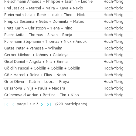
Fleischmann Amanda + Philippe + Jasmin + Leonie
Hoch-Ybrig
Frei Jessica + Marcel + Naira + Kaya + Nevio
Hoch-Ybrig
Freiermuth Julia + René + Louis + Theo + Nick
Hoch-Ybrig
Freipica Susanna + Gatis + Dominiks + Mateo
Hoch-Ybrig
Fretz Karin + Christoph + Ylena + Nino
Hoch-Ybrig
Fuchs Anita + Thomas + Silvan + Ronja
Hoch-Ybrig
Füllemann Stephanie + Thomas + Nick + Anouk
Hoch-Ybrig
Gates Peter + Vanessa + Wilhelm
Hoch-Ybrig
Gerber Michael + Johnny + Cataleya
Hoch-Ybrig
Gisel Daniel + Angela + Nils + Emma
Hoch-Ybrig
Göldlin Pascal + Göldlin + Göldlin + Göldlin
Hoch-Ybrig
Gölz Marcel + Reina + Elias + Noah
Hoch-Ybrig
Gribi Oliver + Katrin + Loora + Freya
Hoch-Ybrig
Grisanova Silvija + Paula + Madara
Hoch-Ybrig
Grünenwald Adrian + Bettina + Tim + Nino
Hoch-Ybrig
page 1 sur 3
(290 participants)