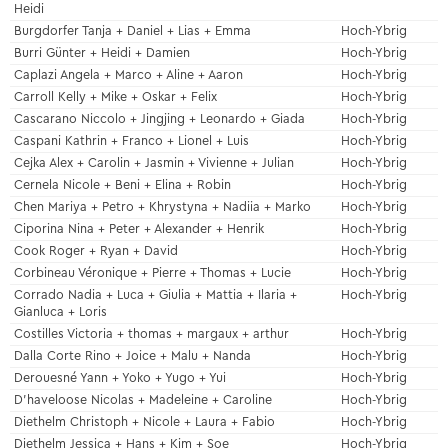
Heidi
Burgdorfer Tanja + Daniel + Lias + Emma
Hoch-Ybrig
Burri Günter + Heidi + Damien
Hoch-Ybrig
Caplazi Angela + Marco + Aline + Aaron
Hoch-Ybrig
Carroll Kelly + Mike + Oskar + Felix
Hoch-Ybrig
Cascarano Niccolo + Jingjing + Leonardo + Giada
Hoch-Ybrig
Caspani Kathrin + Franco + Lionel + Luis
Hoch-Ybrig
Cejka Alex + Carolin + Jasmin + Vivienne + Julian
Hoch-Ybrig
Cernela Nicole + Beni + Elina + Robin
Hoch-Ybrig
Chen Mariya + Petro + Khrystyna + Nadiia + Marko
Hoch-Ybrig
Ciporina Nina + Peter + Alexander + Henrik
Hoch-Ybrig
Cook Roger + Ryan + David
Hoch-Ybrig
Corbineau Véronique + Pierre + Thomas + Lucie
Hoch-Ybrig
Corrado Nadia + Luca + Giulia + Mattia + Ilaria +
Hoch-Ybrig
Gianluca + Loris
Costilles Victoria + thomas + margaux + arthur
Hoch-Ybrig
Dalla Corte Rino + Joice + Malu + Nanda
Hoch-Ybrig
Derouesné Yann + Yoko + Yugo + Yui
Hoch-Ybrig
D'haveloose Nicolas + Madeleine + Caroline
Hoch-Ybrig
Diethelm Christoph + Nicole + Laura + Fabio
Hoch-Ybrig
Diethelm Jessica + Hans + Kim + Soe
Hoch-Ybrig