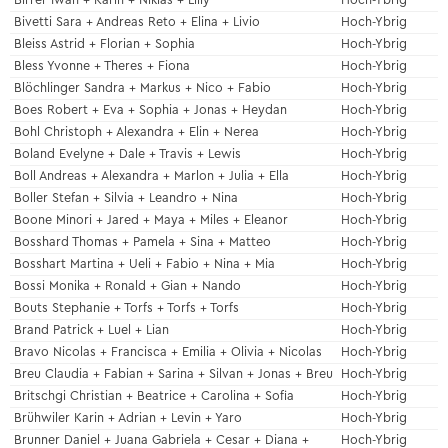
Birrer Iwan + Karin + Niklas + Lilly
Hoch-Ybrig
Bivetti Sara + Andreas Reto + Elina + Livio
Hoch-Ybrig
Bleiss Astrid + Florian + Sophia
Hoch-Ybrig
Bless Yvonne + Theres + Fiona
Hoch-Ybrig
Blöchlinger Sandra + Markus + Nico + Fabio
Hoch-Ybrig
Boes Robert + Eva + Sophia + Jonas + Heydan
Hoch-Ybrig
Bohl Christoph + Alexandra + Elin + Nerea
Hoch-Ybrig
Boland Evelyne + Dale + Travis + Lewis
Hoch-Ybrig
Boll Andreas + Alexandra + Marlon + Julia + Ella
Hoch-Ybrig
Boller Stefan + Silvia + Leandro + Nina
Hoch-Ybrig
Boone Minori + Jared + Maya + Miles + Eleanor
Hoch-Ybrig
Bosshard Thomas + Pamela + Sina + Matteo
Hoch-Ybrig
Bosshart Martina + Ueli + Fabio + Nina + Mia
Hoch-Ybrig
Bossi Monika + Ronald + Gian + Nando
Hoch-Ybrig
Bouts Stephanie + Torfs + Torfs + Torfs
Hoch-Ybrig
Brand Patrick + Luel + Lian
Hoch-Ybrig
Bravo Nicolas + Francisca + Emilia + Olivia + Nicolas
Hoch-Ybrig
Breu Claudia + Fabian + Sarina + Silvan + Jonas + Breu
Hoch-Ybrig
Britschgi Christian + Beatrice + Carolina + Sofia
Hoch-Ybrig
Brühwiler Karin + Adrian + Levin + Yaro
Hoch-Ybrig
Brunner Daniel + Juana Gabriela + Cesar + Diana +
Hoch-Ybrig