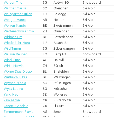
Walpen Tino
SG
Abtwil SG
Snowboard
Walther Marisa
SO
Grenchen
Ski Alpin
Weingartner Julien
LU
Baldegg
Ski Alpin
Wenger Mauro
AR
Heiden
Ski Alpin
Werren Nando
BE
Zweisimmen
Ski Alpin
Wettenschwiler Mia
ZH
Grüningen
Ski Alpin
Widmer Tim
BE
Bätterkinden
Ski Alpin
Wiederkehr Mara
LU
Aesch LU
Ski Alpin
Wild Timon
SG
Züberwangen
Ski Alpin
Willson Reuben
TG
Berg TG
Snowboard
Wind Liuna
AG
Hallwil
Ski Alpin
Wirth Marvin
ZH
Zürich
Ski Alpin
Wörne Diaz Diogo
BL
Birsfelden
Ski Alpin
Wüthrich Lukas
BE
Walkringen
Ski Alpin
Wyrsch Nicola
SO
Stüsslingen
Ski Alpin
Wyss Ladina
SG
Mörschwil
Ski Alpin
Yang Neo
SZ
Wollerau
Ski Alpin
Zala Aaron
GR
S. Carlo GR
Ski Alpin
Zanetti Gabriele
GR
Li Curt
Ski Alpin
Zimmermann Flavia
AG
Jonen
Snowboard