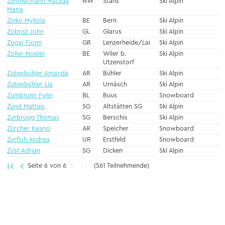
Zimmermann Matilda
NW
Stans
Ski Alpin
Maria
Zinko Mykola
BE
Bern
Ski Alpin
Zobrist John
GL
Glarus
Ski Alpin
Zogaj Fionn
GR
Lenzerheide/Lai
Ski Alpin
Zoller Noemi
BE
Wiler b.
Ski Alpin
Utzenstorf
Zuberbühler Amanda
AR
Bühler
Ski Alpin
Zuberbühler Lia
AR
Urnäsch
Ski Alpin
Zumbrunn Fynn
BL
Buus
Snowboard
Zünd Matteo
SG
Altstätten SG
Ski Alpin
Zurbrügg Thomas
SG
Berschis
Ski Alpin
Zürcher Keano
AR
Speicher
Snowboard
Zurfluh Andrea
UR
Erstfeld
Snowboard
Züst Adrian
SG
Dicken
Ski Alpin
Seite 6 von 6
(561 Teilnehmende)