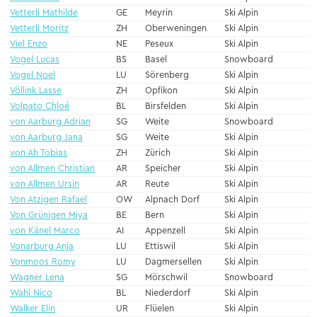
Vetterli Mathilde
GE
Meyrin
Ski Alpin
Vetterli Moritz
ZH
Oberweningen
Ski Alpin
Viel Enzo
NE
Peseux
Ski Alpin
Vogel Lucas
BS
Basel
Snowboard
Vogel Noel
LU
Sörenberg
Ski Alpin
Völlink Lasse
ZH
Opfikon
Ski Alpin
Volpato Chloé
BL
Birsfelden
Ski Alpin
von Aarburg Adrian
SG
Weite
Snowboard
von Aarburg Jana
SG
Weite
Ski Alpin
von Ah Tobias
ZH
Zürich
Ski Alpin
von Allmen Christian
AR
Speicher
Ski Alpin
von Allmen Ursin
AR
Reute
Ski Alpin
Von Atzigen Rafael
OW
Alpnach Dorf
Ski Alpin
Von Grünigen Miya
BE
Bern
Ski Alpin
von Känel Marco
AI
Appenzell
Ski Alpin
Vonarburg Anja
LU
Ettiswil
Ski Alpin
Vonmoos Romy
LU
Dagmersellen
Ski Alpin
Wagner Lena
SG
Mörschwil
Snowboard
Wahl Nico
BL
Niederdorf
Ski Alpin
Walker Elin
UR
Flüelen
Ski Alpin