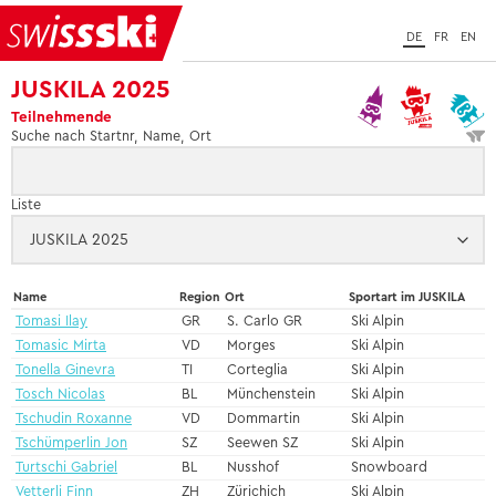
DE
FR
EN
JUSKILA 2025
Teilnehmende
Suche nach Startnr, Name, Ort
Liste
Name
Region
Ort
Sportart im JUSKILA
Tomasi Ilay
GR
S. Carlo GR
Ski Alpin
Tomasic Mirta
VD
Morges
Ski Alpin
Tonella Ginevra
TI
Corteglia
Ski Alpin
Tosch Nicolas
BL
Münchenstein
Ski Alpin
Tschudin Roxanne
VD
Dommartin
Ski Alpin
Tschümperlin Jon
SZ
Seewen SZ
Ski Alpin
Turtschi Gabriel
BL
Nusshof
Snowboard
Vetterli Finn
ZH
Zürichich
Ski Alpin