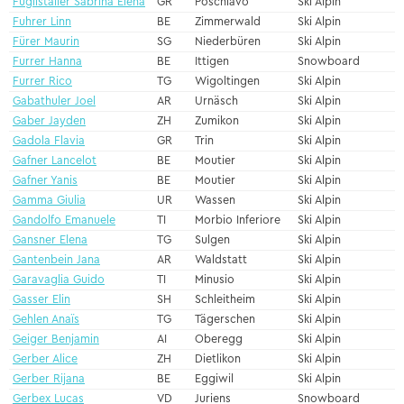
Füglistaller Sabrina Elena
GR
Poschiavo
Ski Alpin
Fuhrer Linn
BE
Zimmerwald
Ski Alpin
Fürer Maurin
SG
Niederbüren
Ski Alpin
Furrer Hanna
BE
Ittigen
Snowboard
Furrer Rico
TG
Wigoltingen
Ski Alpin
Gabathuler Joel
AR
Urnäsch
Ski Alpin
Gaber Jayden
ZH
Zumikon
Ski Alpin
Gadola Flavia
GR
Trin
Ski Alpin
Gafner Lancelot
BE
Moutier
Ski Alpin
Gafner Yanis
BE
Moutier
Ski Alpin
Gamma Giulia
UR
Wassen
Ski Alpin
Gandolfo Emanuele
TI
Morbio Inferiore
Ski Alpin
Gansner Elena
TG
Sulgen
Ski Alpin
Gantenbein Jana
AR
Waldstatt
Ski Alpin
Garavaglia Guido
TI
Minusio
Ski Alpin
Gasser Elin
SH
Schleitheim
Ski Alpin
Gehlen Anaïs
TG
Tägerschen
Ski Alpin
Geiger Benjamin
AI
Oberegg
Ski Alpin
Gerber Alice
ZH
Dietlikon
Ski Alpin
Gerber Rijana
BE
Eggiwil
Ski Alpin
Gerbex Lucas
VD
Juriens
Snowboard