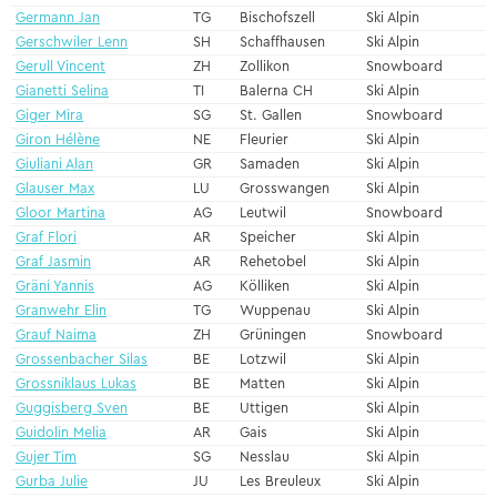
Germann Jan
TG
Bischofszell
Ski Alpin
Gerschwiler Lenn
SH
Schaffhausen
Ski Alpin
Gerull Vincent
ZH
Zollikon
Snowboard
Gianetti Selina
TI
Balerna CH
Ski Alpin
Giger Mira
SG
St. Gallen
Snowboard
Giron Hélène
NE
Fleurier
Ski Alpin
Giuliani Alan
GR
Samaden
Ski Alpin
Glauser Max
LU
Grosswangen
Ski Alpin
Gloor Martina
AG
Leutwil
Snowboard
Graf Flori
AR
Speicher
Ski Alpin
Graf Jasmin
AR
Rehetobel
Ski Alpin
Gräni Yannis
AG
Kölliken
Ski Alpin
Granwehr Elin
TG
Wuppenau
Ski Alpin
Grauf Naima
ZH
Grüningen
Snowboard
Grossenbacher Silas
BE
Lotzwil
Ski Alpin
Grossniklaus Lukas
BE
Matten
Ski Alpin
Guggisberg Sven
BE
Uttigen
Ski Alpin
Guidolin Melia
AR
Gais
Ski Alpin
Gujer Tim
SG
Nesslau
Ski Alpin
Gurba Julie
JU
Les Breuleux
Ski Alpin