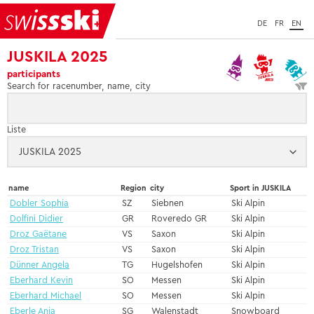
DE
FR
EN
JUSKILA 2025
participants
Search for racenumber, name, city
Liste
name
Region
city
Sport in JUSKILA
Dobler Sophia
SZ
Siebnen
Ski Alpin
Dolfini Didier
GR
Roveredo GR
Ski Alpin
Droz Gaëtane
VS
Saxon
Ski Alpin
Droz Tristan
VS
Saxon
Ski Alpin
Dünner Angela
TG
Hugelshofen
Ski Alpin
Eberhard Kevin
SO
Messen
Ski Alpin
Eberhard Michael
SO
Messen
Ski Alpin
Eberle Anja
SG
Walenstadt
Snowboard