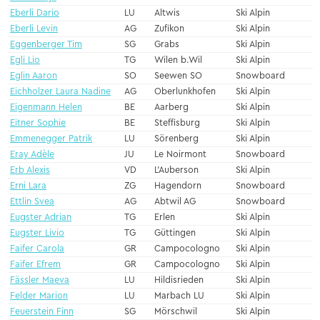
Eberli Dario
LU
Altwis
Ski Alpin
Eberli Levin
AG
Zufikon
Ski Alpin
Eggenberger Tim
SG
Grabs
Ski Alpin
Egli Lio
TG
Wilen b.Wil
Ski Alpin
Eglin Aaron
SO
Seewen SO
Snowboard
Eichholzer Laura Nadine
AG
Oberlunkhofen
Ski Alpin
Eigenmann Helen
BE
Aarberg
Ski Alpin
Eitner Sophie
BE
Steffisburg
Ski Alpin
Emmenegger Patrik
LU
Sörenberg
Ski Alpin
Eray Adèle
JU
Le Noirmont
Snowboard
Erb Alexis
VD
L'Auberson
Ski Alpin
Erni Lara
ZG
Hagendorn
Snowboard
Ettlin Svea
AG
Abtwil AG
Snowboard
Eugster Adrian
TG
Erlen
Ski Alpin
Eugster Livio
TG
Güttingen
Ski Alpin
Faifer Carola
GR
Campocologno
Ski Alpin
Faifer Efrem
GR
Campocologno
Ski Alpin
Fässler Maeva
LU
Hildisrieden
Ski Alpin
Felder Marion
LU
Marbach LU
Ski Alpin
Feuerstein Finn
SG
Mörschwil
Ski Alpin