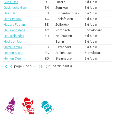
Gut Lukas
LU
Luzern
Ski Alpin
Gutknecht Gian
ZH
Zumikon
Ski Alpin
Haag Jan
SG
Eschenbach SG
Ski Alpin
Haas Pascal
AG
Rheinfelden
Ski Alpin
Hauert Fabian
BE
Zollbrück
Ski Alpin
Haus Annalena
AG
Rombach
Snowboard
Haustein Nick
SH
Neuhausen
Ski Alpin
Hediger Jael
Berlin
Ski Alpin
Hefti Samira
SG
Bazenheid
Ski Alpin
Heinen Alisha
ZG
Steinhausen
Snowboard
Heinen Dennis
ZG
Steinhausen
Ski Alpin
page 2 of 6
(561 participants)