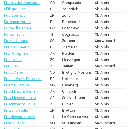
Filiarovskyi Anastasia
GR
Campascio
Ski Alpin
Flükiger Finn
BE
Zollbrück
Ski Alpin
Foerster Eva
ZH
Zürich
Ski Alpin
Foreman Aaricia
BL
Bubendorf
Ski Alpin
Formolli Daniele
GR
Poschiavo
Ski Alpin
Forner Sofia
TI
Cugnasco
Ski Alpin
Forrer Jerome
SG
Zuckenriet
Snowboard
Frainier Emeric
BE
Tramelan
Ski Alpin
Frei Josephine
AR
Heiden
Ski Alpin
Frei Ladina
ZG
Menzingen
Ski Alpin
Frei Max
AR
Teufen
Snowboard
Frias Chloé
VD
Bretigny-Morrens
Ski Alpin
Friedli Kevin Thipakorn
BE
Uetendorf
Ski Alpin
Friemel Samira
SG
Hemberg
Ski Alpin
Frischknecht Jasmin
AR
Urnäsch
Ski Alpin
Frischknecht Leana
AR
Schwellbrunn
Ski Alpin
Frischknecht Louis
AR
Bühler
Ski Alpin
Fritsche Stella
ZH
Brütten
Ski Alpin
Froidevaux Maëva
JU
Le Cerneux-Veusil
Ski Alpin
Frosio Lauro
SO
Stüsslingen
Snowboard