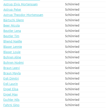
Astrup Elvis Mortenssøn
Schönried
Astrup Peter
Schönried
Astrup Theodor Mortenssøn
Schönried
Bärtschi Glenn
Schönried
Beer Nicola
Schönried
Beutler Lena
Schönried
Beutler Tim
Schönried
Bhend Naëlle
Schönried
Blaser Lennie
Schönried
Blaser Louie
Schönried
Bohren Aline
Schönried
Bohren Noémi
Schönried
Braun Leevi
Schönried
Braun Mayla
Schönried
Egli Dimitri
Schönried
Egli Laurin
Schönried
Engel Elisa
Schönried
Engel Max
Schönried
Eschler Nils
Schönried
Fahrni Gino
Schönried