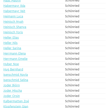
Haas Maurin
Schönried
Habermayr Ilda
Schönried
Habermayr Veit
Schönried
Heimann Luca
Schönried
Heinisch Nyah
Schönried
Heinisch Shanya
Schönried
Heinisch Yoris
Schönried
Heller Elias
Schönried
Heller Nils
Schönried
Heller Sarina
Schönried
Herrmann Elena
Schönried
Herrmann Emelie
Schönried
Huber Noe
Schönried
Hug Bernhard
Schönried
Isenschmid Nayla
Schönried
Isenschmid Selina
Schönried
Joder Björn
Schönried
Joder Mischa
Schönried
Joder Orsin
Schönried
Kalbermatten Zoé
Schönried
Klopfenstein Gian
Schönried