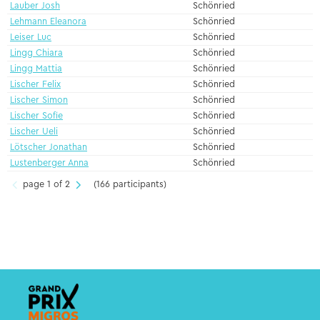
Lauber Josh
Schönried
Lehmann Eleanora
Schönried
Leiser Luc
Schönried
Lingg Chiara
Schönried
Lingg Mattia
Schönried
Lischer Felix
Schönried
Lischer Simon
Schönried
Lischer Sofie
Schönried
Lischer Ueli
Schönried
Lötscher Jonathan
Schönried
Lustenberger Anna
Schönried
page 1 of 2
(166 participants)