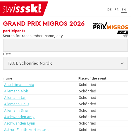
DE
FR
EN
GRAND PRIX MIGROS 2026
participants
Search for racenumber, name, city
Liste
name
Place of the event
Aeschlimann Livia
Schönried
Allemann Alois
Schönried
Allemann Jan
Schönried
Allemann Linus
Schönried
Allemann Sina
Schönried
Aschwanden Amy
Schönried
Aschwanden Lynn
Schönried
Astrup Ellioth Mortenssøn
Schönried