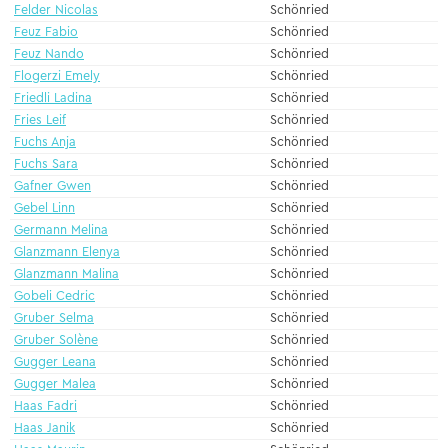
Felder Nicolas
Schönried
Feuz Fabio
Schönried
Feuz Nando
Schönried
Flogerzi Emely
Schönried
Friedli Ladina
Schönried
Fries Leif
Schönried
Fuchs Anja
Schönried
Fuchs Sara
Schönried
Gafner Gwen
Schönried
Gebel Linn
Schönried
Germann Melina
Schönried
Glanzmann Elenya
Schönried
Glanzmann Malina
Schönried
Gobeli Cedric
Schönried
Gruber Selma
Schönried
Gruber Solène
Schönried
Gugger Leana
Schönried
Gugger Malea
Schönried
Haas Fadri
Schönried
Haas Janik
Schönried