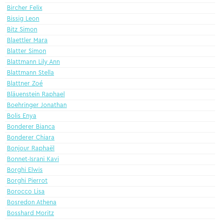
Bircher Felix
Bissig Leon
Bitz Simon
Blaettler Mara
Blatter Simon
Blattmann Lily Ann
Blattmann Stella
Blattner Zoé
Bläuenstein Raphael
Boehringer Jonathan
Bolis Enya
Bonderer Bianca
Bonderer Chiara
Bonjour Raphaël
Bonnet-Israni Kavi
Borghi Elwis
Borghi Pierrot
Borocco Lisa
Bosredon Athena
Bosshard Moritz