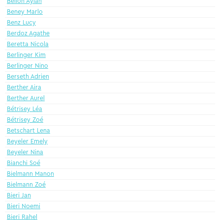
Bellon Aylan
Beney Marlo
Benz Lucy
Berdoz Agathe
Beretta Nicola
Berlinger Kim
Berlinger Nino
Berseth Adrien
Berther Aira
Berther Aurel
Bétrisey Léa
Bétrisey Zoé
Betschart Lena
Beyeler Emely
Beyeler Nina
Bianchi Soé
Bielmann Manon
Bielmann Zoé
Bieri Jan
Bieri Noemi
Bieri Rahel